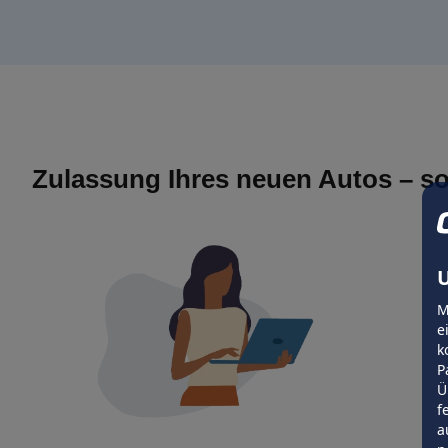
Zulassung Ihres neuen Autos – so
U
M
e
k
P
Ü
f
a