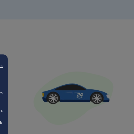
es
es
n.
ck