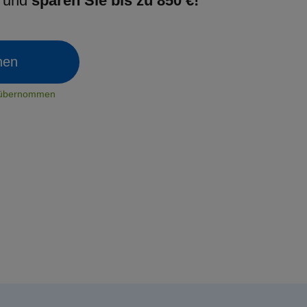
g und
sparen Sie bis zu 850 €!
chen
t übernommen