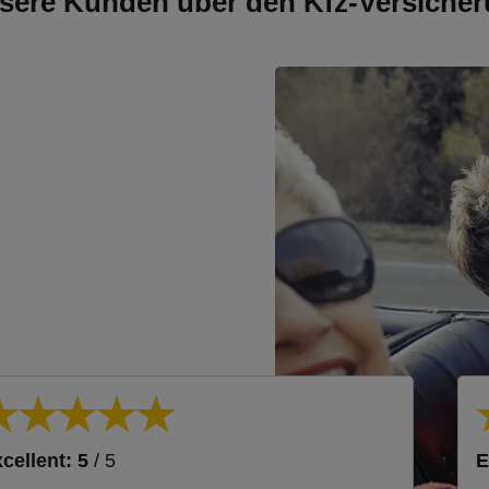
sere Kunden über den Kfz-Versicher
cellent: 5
/ 5
E