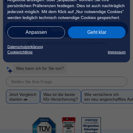
€!
persönlichen Präferenzen festlegen. Dies ist auch nachträglich
jederzeit möglich. Mit dem Klick auf „Nur notwendige Cookies”
werden lediglich technisch notwendige Cookies gespeichert.
jetzt Tarife vergleichen
Anpassen
Geht klar
Daten werden aus dem Inserat übernommen
Datenschutzerklärung
Cookierichtlinie
Impressum
Was kann ich für Sie tun?
Jetzt Vergleich
Was ist die beste
Wie versichere ich
starten 🚗
Kfz-Versicherung?
ein neu angeschafftes Au