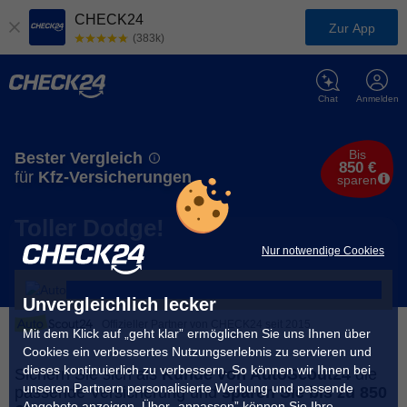
CHECK24
Zur App
(383k)
Chat
Anmelden
Bis
Bester Vergleich
850 €
für
Kfz-Versicherungen
sparen
Toller Dodge!
Nur notwendige Cookies
Unvergleichlich lecker
Offizieller Partner von CHECK24 seit 2015
Mit dem Klick auf „geht klar” ermöglichen Sie uns Ihnen über
Cookies ein verbessertes Nutzungserlebnis zu servieren und
dieses kontinuierlich zu verbessern. So können wir Ihnen bei
Sichern Sie sich als
Kunde von AutoScout24
die
unseren Partnern personalisierte Werbung und passende
passende Versicherung und
sparen Sie bis zu 850
Angebote anzeigen. Über „anpassen” können Sie Ihre