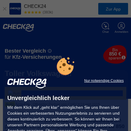
CHECK24
Zur App
(383k)
Chat
Anmelden
Bis
Bester Vergleich
850 €
für
Kfz-Versicherungen
sparen
Toller Volkswagen!
Nur notwendige Cookies
Unvergleichlich lecker
Offizieller Partner von CHECK24 seit 2015
Mit dem Klick auf „geht klar” ermöglichen Sie uns Ihnen über
Cookies ein verbessertes Nutzungserlebnis zu servieren und
dieses kontinuierlich zu verbessern. So können wir Ihnen bei
Sichern Sie sich als
Kunde von AutoScout24
die
unseren Partnern personalisierte Werbung und passende
passende Versicherung und
sparen Sie bis zu 850
Angebote anzeigen. Über „anpassen” können Sie Ihre