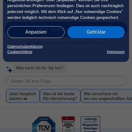
€!
persönlichen Präferenzen festlegen. Dies ist auch nachträglich
jederzeit möglich. Mit dem Klick auf „Nur notwendige Cookies”
werden lediglich technisch notwendige Cookies gespeichert.
jetzt Tarife vergleichen
Anpassen
Geht klar
Daten werden aus dem Inserat übernommen
Datenschutzerklärung
Cookierichtlinie
Impressum
Was kann ich für Sie tun?
Jetzt Vergleich
Was ist die beste
Wie versichere ich
starten 🚗
Kfz-Versicherung?
ein neu angeschafftes Au