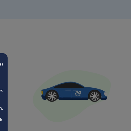
es
es
n.
ck