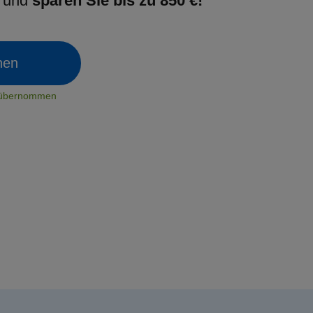
g und
sparen Sie bis zu 850 €!
chen
t übernommen