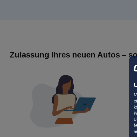
Zulassung Ihres neuen Autos – so
U
M
e
k
P
Ü
f
a