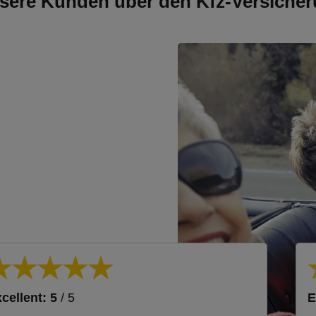
sere Kunden über den Kfz-Versicher
cellent: 5
/ 5
E