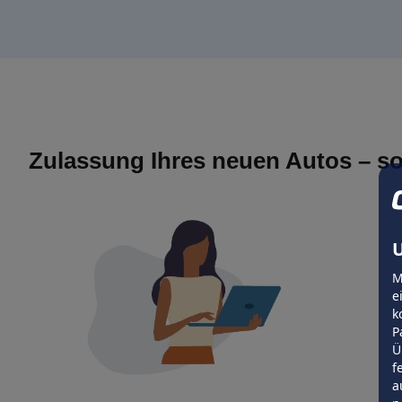
Zulassung Ihres neuen Autos – so
U
M
e
k
P
Ü
f
a