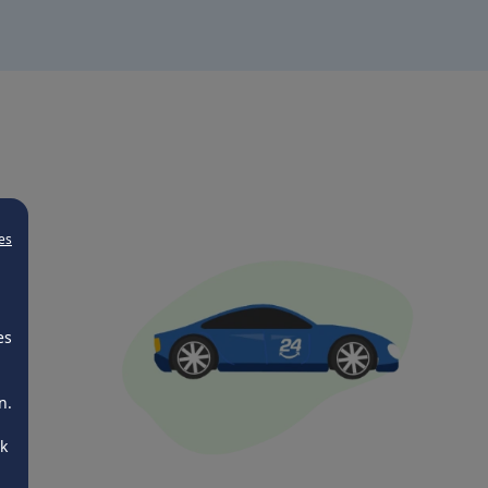
es
es
n.
ck