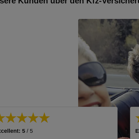
sere Kunden über den Kfz-Versicher
cellent: 5
/ 5
E