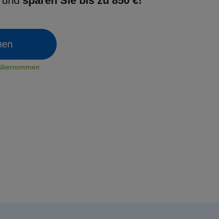
g und
sparen Sie bis zu 850 €!
chen
t übernommen