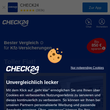
CHECK24
Zur App
(383k)
Chat
Anmelden
Bis
Bester Vergleich
850 €
für
Kfz-Versicherungen
sparen
Toller Fiat!
Nur notwendige Cookies
Unvergleichlich lecker
Mit dem Klick auf „geht klar” ermöglichen Sie uns Ihnen über
Cookies ein verbessertes Nutzungserlebnis zu servieren und
dieses kontinuierlich zu verbessern. So können wir Ihnen bei
unseren Partnern personalisierte Werbung und passende
Angebote anzeigen. Über „anpassen” können Sie Ihre