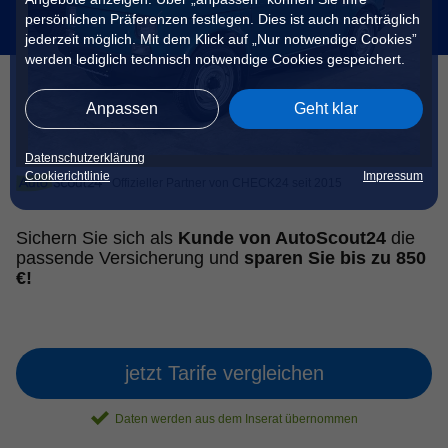
persönlichen Präferenzen festlegen. Dies ist auch nachträglich
jederzeit möglich. Mit dem Klick auf „Nur notwendige Cookies”
werden lediglich technisch notwendige Cookies gespeichert.
Anpassen
Geht klar
Datenschutzerklärung
Cookierichtlinie
Impressum
Offizieller Partner von CHECK24 seit 2015
Sichern Sie sich als
Kunde von AutoScout24
die
passende Versicherung und
sparen Sie bis zu 850
€!
jetzt Tarife vergleichen
Daten werden aus dem Inserat übernommen