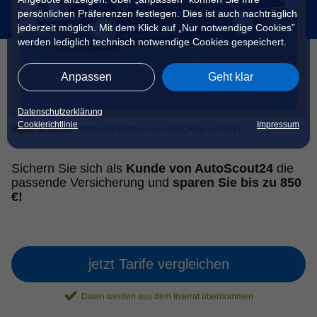
persönlichen Präferenzen festlegen. Dies ist auch nachträglich
jederzeit möglich. Mit dem Klick auf „Nur notwendige Cookies”
werden lediglich technisch notwendige Cookies gespeichert.
Anpassen
Geht klar
Datenschutzerklärung
Cookierichtlinie
Impressum
Offizieller Partner von CHECK24 seit 2015
Sichern Sie sich als
Kunde von AutoScout24
die
passende Versicherung und
sparen Sie bis zu 850
€!
jetzt Tarife vergleichen
Daten werden aus dem Inserat übernommen