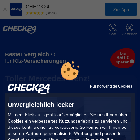
CHECK24
Zur App
(383k)
Chat
Anmelden
Bis
Bester Vergleich
850 €
für
Kfz-Versicherungen
sparen
Toller Mercedes-Benz!
Nur notwendige Cookies
Unvergleichlich lecker
Mit dem Klick auf „geht klar” ermöglichen Sie uns Ihnen über
Cookies ein verbessertes Nutzungserlebnis zu servieren und
dieses kontinuierlich zu verbessern. So können wir Ihnen bei
unseren Partnern personalisierte Werbung und passende
Angebote anzeigen. Über „anpassen” können Sie Ihre