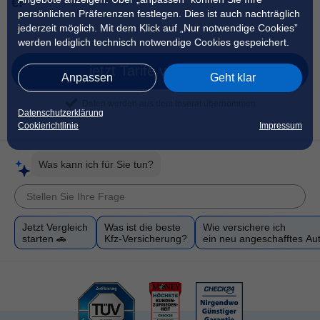
€!
persönlichen Präferenzen festlegen. Dies ist auch nachträglich
jederzeit möglich. Mit dem Klick auf „Nur notwendige Cookies”
werden lediglich technisch notwendige Cookies gespeichert.
jetzt Tarife vergleichen
Anpassen
Geht klar
Daten werden aus dem Inserat übernommen
Datenschutzerklärung
Cookierichtlinie
Impressum
Was kann ich für Sie tun?
Jetzt Vergleich
Was ist die beste
Wie versichere ich
starten 🚗
Kfz-Versicherung?
ein neu angeschafftes Au