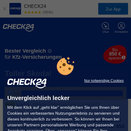
CHECK24
Zur App
(383k)
Chat
Anmelden
Bis
Bester Vergleich
850 €
für
Kfz-Versicherungen
sparen
Toller Skoda!
Nur notwendige Cookies
Unvergleichlich lecker
Offizieller Partner von CHECK24 seit 2015
Mit dem Klick auf „geht klar” ermöglichen Sie uns Ihnen über
Cookies ein verbessertes Nutzungserlebnis zu servieren und
dieses kontinuierlich zu verbessern. So können wir Ihnen bei
Sichern Sie sich als
Kunde von AutoScout24
die
unseren Partnern personalisierte Werbung und passende
passende Versicherung und
sparen Sie bis zu 850
Angebote anzeigen. Über „anpassen” können Sie Ihre