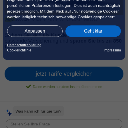
persönlichen Präferenzen festlegen. Dies ist auch nachträglich
jederzeit möglich. Mit dem Klick auf „Nur notwendige Cookies”
werden lediglich technisch notwendige Cookies gespeichert.
Offizieller Partner von CHECK24 seit 2015
Anpassen
Geht klar
Sichern Sie sich als
Kunde von AutoScout24
die
passende Versicherung und
sparen Sie bis zu 850
Datenschutzerklärung
€!
Cookierichtlinie
Impressum
jetzt Tarife vergleichen
Daten werden aus dem Inserat übernommen
Was kann ich für Sie tun?