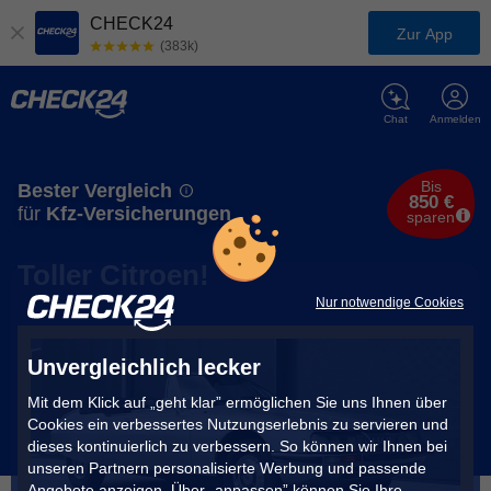
CHECK24
Zur App
(383k)
Chat
Anmelden
Bis
Bester Vergleich
850 €
für
Kfz-Versicherungen
sparen
Toller Citroen!
Nur notwendige Cookies
Unvergleichlich lecker
Mit dem Klick auf „geht klar” ermöglichen Sie uns Ihnen über
Cookies ein verbessertes Nutzungserlebnis zu servieren und
dieses kontinuierlich zu verbessern. So können wir Ihnen bei
unseren Partnern personalisierte Werbung und passende
Angebote anzeigen. Über „anpassen” können Sie Ihre