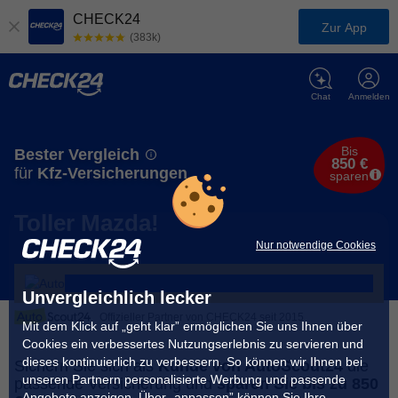
CHECK24
Zur App
(383k)
Chat
Anmelden
Bis
Bester Vergleich
850 €
für
Kfz-Versicherungen
sparen
Toller Mazda!
Nur notwendige Cookies
Unvergleichlich lecker
Offizieller Partner von CHECK24 seit 2015
Mit dem Klick auf „geht klar” ermöglichen Sie uns Ihnen über
Cookies ein verbessertes Nutzungserlebnis zu servieren und
dieses kontinuierlich zu verbessern. So können wir Ihnen bei
Sichern Sie sich als
Kunde von AutoScout24
die
unseren Partnern personalisierte Werbung und passende
passende Versicherung und
sparen Sie bis zu 850
Angebote anzeigen. Über „anpassen” können Sie Ihre