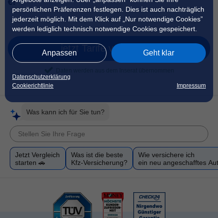
€!
persönlichen Präferenzen festlegen. Dies ist auch nachträglich
jederzeit möglich. Mit dem Klick auf „Nur notwendige Cookies”
werden lediglich technisch notwendige Cookies gespeichert.
jetzt Tarife vergleichen
Anpassen
Geht klar
Daten werden aus dem Inserat übernommen
Datenschutzerklärung
Cookierichtlinie
Impressum
Was kann ich für Sie tun?
Jetzt Vergleich
Was ist die beste
Wie versichere ich
starten 🚗
Kfz-Versicherung?
ein neu angeschafftes Au