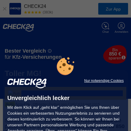
CHECK24
Zur App
(383k)
Chat
Anmelden
Bis
Bester Vergleich
850 €
für
Kfz-Versicherungen
sparen
Toller MG!
Nur notwendige Cookies
Unvergleichlich lecker
Offizieller Partner von CHECK24 seit 2015
Mit dem Klick auf „geht klar” ermöglichen Sie uns Ihnen über
Cookies ein verbessertes Nutzungserlebnis zu servieren und
dieses kontinuierlich zu verbessern. So können wir Ihnen bei
Sichern Sie sich als
Kunde von AutoScout24
die
unseren Partnern personalisierte Werbung und passende
passende Versicherung und
sparen Sie bis zu 850
Angebote anzeigen. Über „anpassen” können Sie Ihre