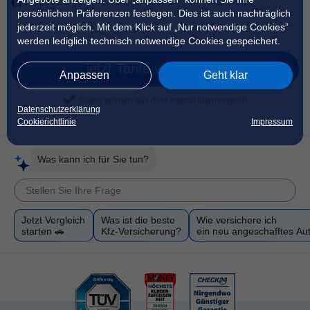
€!
persönlichen Präferenzen festlegen. Dies ist auch nachträglich
jederzeit möglich. Mit dem Klick auf „Nur notwendige Cookies”
werden lediglich technisch notwendige Cookies gespeichert.
jetzt Tarife vergleichen
Anpassen
Geht klar
Daten werden aus dem Inserat übernommen
Datenschutzerklärung
Cookierichtlinie
Impressum
Was kann ich für Sie tun?
Jetzt Vergleich
Was ist die beste
Wie versichere ich
starten 🚗
Kfz-Versicherung?
ein neu angeschafftes Au