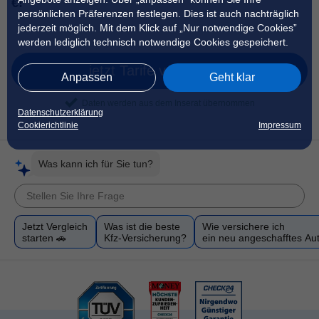
€!
persönlichen Präferenzen festlegen. Dies ist auch nachträglich
jederzeit möglich. Mit dem Klick auf „Nur notwendige Cookies”
werden lediglich technisch notwendige Cookies gespeichert.
jetzt Tarife vergleichen
Anpassen
Geht klar
Daten werden aus dem Inserat übernommen
Datenschutzerklärung
Cookierichtlinie
Impressum
Was kann ich für Sie tun?
Jetzt Vergleich
Was ist die beste
Wie versichere ich
starten 🚗
Kfz-Versicherung?
ein neu angeschafftes Au