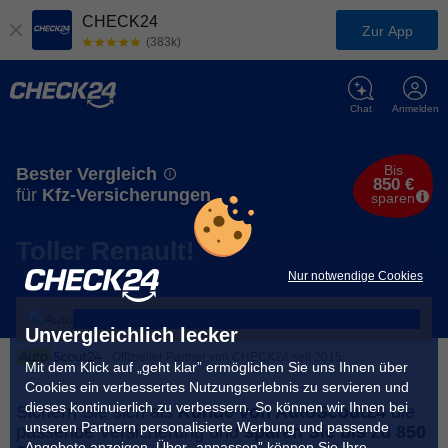
CHECK24
Zur App
(383k)
Chat
Anmelden
Bis
Bester Vergleich
850 €
für
Kfz-Versicherungen
sparen
Toller Renault!
Nur notwendige Cookies
Unvergleichlich lecker
Offizieller Partner von CHECK24 seit 2015
Mit dem Klick auf „geht klar” ermöglichen Sie uns Ihnen über
Cookies ein verbessertes Nutzungserlebnis zu servieren und
dieses kontinuierlich zu verbessern. So können wir Ihnen bei
Sichern Sie sich als
Kunde von AutoScout24
die
unseren Partnern personalisierte Werbung und passende
passende Versicherung und
sparen Sie bis zu 850
Angebote anzeigen. Über „anpassen” können Sie Ihre