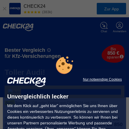
CHECK24
Zur App
(383k)
Chat
Anmelden
Bis
Bester Vergleich
850 €
für
Kfz-Versicherungen
sparen
Toller Audi!
Nur notwendige Cookies
Unvergleichlich lecker
Offizieller Partner von CHECK24 seit 2015
Mit dem Klick auf „geht klar” ermöglichen Sie uns Ihnen über
Cookies ein verbessertes Nutzungserlebnis zu servieren und
dieses kontinuierlich zu verbessern. So können wir Ihnen bei
Sichern Sie sich als
Kunde von AutoScout24
die
unseren Partnern personalisierte Werbung und passende
passende Versicherung und
sparen Sie bis zu 850
Angebote anzeigen. Über „anpassen” können Sie Ihre