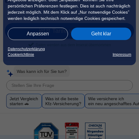
€!
persönlichen Präferenzen festlegen. Dies ist auch nachträglich
jederzeit möglich. Mit dem Klick auf „Nur notwendige Cookies”
werden lediglich technisch notwendige Cookies gespeichert.
jetzt Tarife vergleichen
Anpassen
Geht klar
Daten werden aus dem Inserat übernommen
Datenschutzerklärung
Cookierichtlinie
Impressum
Was kann ich für Sie tun?
Jetzt Vergleich
Was ist die beste
Wie versichere ich
starten 🚗
Kfz-Versicherung?
ein neu angeschafftes Au