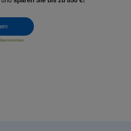
g und
sparen Sie bis zu 850 €!
chen
t übernommen