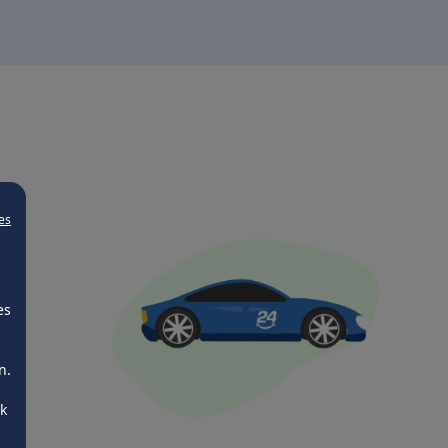
es
es
n.
ck