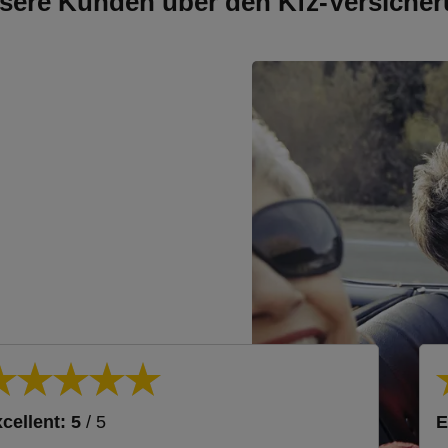
sere Kunden über den Kfz-Versicher
cellent: 5
/ 5
E