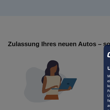
Zulassung Ihres neuen Autos – so
U
M
e
k
P
Ü
f
a