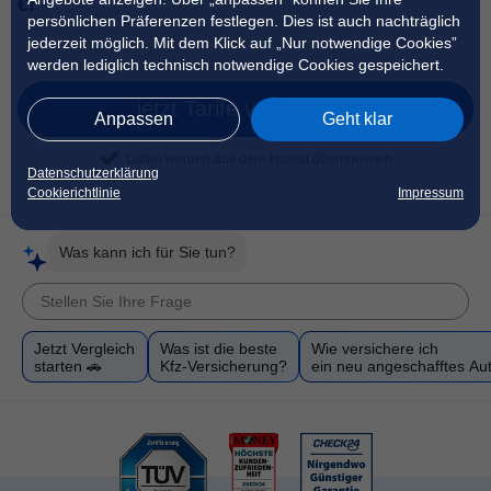
€!
persönlichen Präferenzen festlegen. Dies ist auch nachträglich
jederzeit möglich. Mit dem Klick auf „Nur notwendige Cookies”
werden lediglich technisch notwendige Cookies gespeichert.
jetzt Tarife vergleichen
Anpassen
Geht klar
Daten werden aus dem Inserat übernommen
Datenschutzerklärung
Cookierichtlinie
Impressum
Was kann ich für Sie tun?
Jetzt Vergleich
Was ist die beste
Wie versichere ich
starten 🚗
Kfz-Versicherung?
ein neu angeschafftes Au