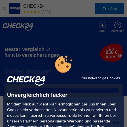
CHECK24
Zur App
(383k)
Chat
Anmelden
Bis
Bester Vergleich
850 €
für
Kfz-Versicherungen
sparen
Toller Jaguar!
Nur notwendige Cookies
Unvergleichlich lecker
Offizieller Partner von CHECK24 seit 2015
Mit dem Klick auf „geht klar” ermöglichen Sie uns Ihnen über
Cookies ein verbessertes Nutzungserlebnis zu servieren und
dieses kontinuierlich zu verbessern. So können wir Ihnen bei
Sichern Sie sich als
Kunde von AutoScout24
die
unseren Partnern personalisierte Werbung und passende
passende Versicherung und
sparen Sie bis zu 850
Angebote anzeigen. Über „anpassen” können Sie Ihre