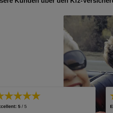
sere Kunden über den Kfz-Versicher
cellent: 5
/ 5
E