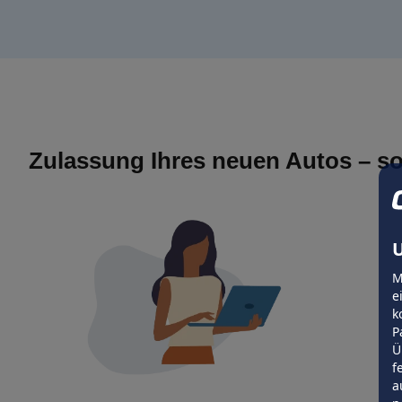
Zulassung Ihres neuen Autos – so
U
M
e
k
P
Ü
f
a