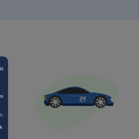
es
es
n.
ck