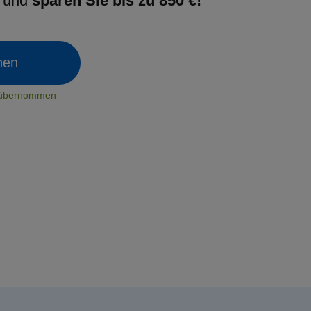
g und
sparen Sie bis zu 850 €!
chen
t übernommen