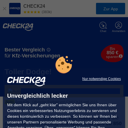
CHECK24
Zur App
(383k)
Chat
Anmelden
Bis
Bester Vergleich
850 €
für
Kfz-Versicherungen
sparen
Toller Dodge!
Nur notwendige Cookies
Unvergleichlich lecker
Offizieller Partner von CHECK24 seit 2015
Mit dem Klick auf „geht klar” ermöglichen Sie uns Ihnen über
Cookies ein verbessertes Nutzungserlebnis zu servieren und
dieses kontinuierlich zu verbessern. So können wir Ihnen bei
Sichern Sie sich als
Kunde von AutoScout24
die
unseren Partnern personalisierte Werbung und passende
passende Versicherung und
sparen Sie bis zu 850
Angebote anzeigen. Über „anpassen” können Sie Ihre