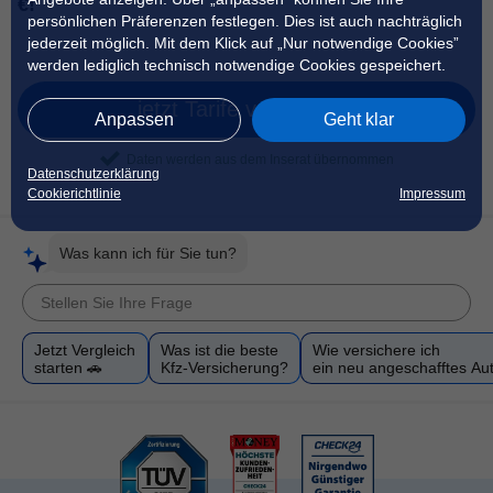
€!
persönlichen Präferenzen festlegen. Dies ist auch nachträglich
jederzeit möglich. Mit dem Klick auf „Nur notwendige Cookies”
werden lediglich technisch notwendige Cookies gespeichert.
jetzt Tarife vergleichen
Anpassen
Geht klar
Daten werden aus dem Inserat übernommen
Datenschutzerklärung
Cookierichtlinie
Impressum
Was kann ich für Sie tun?
Jetzt Vergleich
Was ist die beste
Wie versichere ich
starten 🚗
Kfz-Versicherung?
ein neu angeschafftes Au