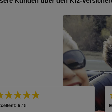
sere Kunden über den Kfz-Versicher
cellent: 5
/ 5
E