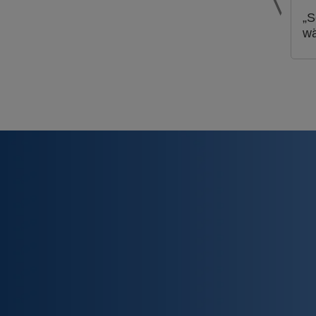
„S
wä