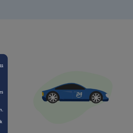
es
es
n.
ck