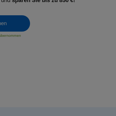
g und
sparen Sie bis zu 850 €!
chen
t übernommen