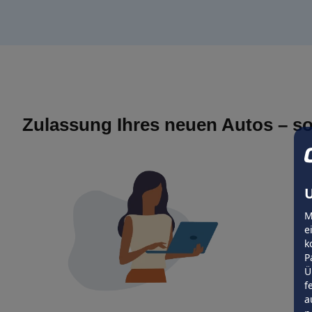
Zulassung Ihres neuen Autos – so
U
M
e
k
P
Ü
f
a