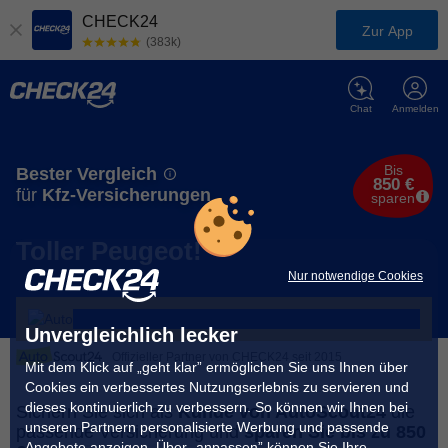
CHECK24
Zur App
(383k)
Chat
Anmelden
Bis
Bester Vergleich
850 €
für
Kfz-Versicherungen
sparen
Toller Peugeot!
Nur notwendige Cookies
Unvergleichlich lecker
Offizieller Partner von CHECK24 seit 2015
Mit dem Klick auf „geht klar” ermöglichen Sie uns Ihnen über
Cookies ein verbessertes Nutzungserlebnis zu servieren und
dieses kontinuierlich zu verbessern. So können wir Ihnen bei
Sichern Sie sich als
Kunde von AutoScout24
die
unseren Partnern personalisierte Werbung und passende
passende Versicherung und
sparen Sie bis zu 850
Angebote anzeigen. Über „anpassen” können Sie Ihre