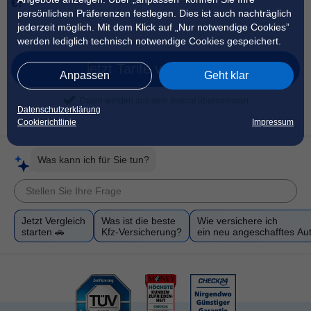
€!
persönlichen Präferenzen festlegen. Dies ist auch nachträglich
jederzeit möglich. Mit dem Klick auf „Nur notwendige Cookies”
werden lediglich technisch notwendige Cookies gespeichert.
jetzt Tarife vergleichen
Anpassen
Geht klar
Daten werden aus dem Inserat übernommen
Datenschutzerklärung
Cookierichtlinie
Impressum
Was kann ich für Sie tun?
Jetzt Vergleich
Was ist die beste
Wie versichere ich
starten 🚗
Kfz-Versicherung?
ein neu angeschafftes Au