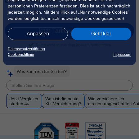
€!
persönlichen Präferenzen festlegen. Dies ist auch nachträglich
jederzeit möglich. Mit dem Klick auf „Nur notwendige Cookies”
werden lediglich technisch notwendige Cookies gespeichert.
jetzt Tarife vergleichen
Anpassen
Geht klar
Daten werden aus dem Inserat übernommen
Datenschutzerklärung
Cookierichtlinie
Impressum
Was kann ich für Sie tun?
Jetzt Vergleich
Was ist die beste
Wie versichere ich
starten 🚗
Kfz-Versicherung?
ein neu angeschafftes Au