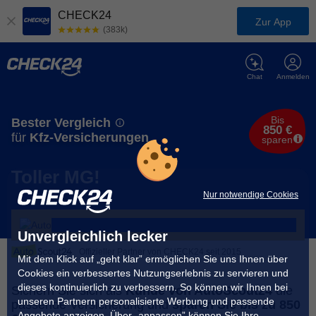
CHECK24
Zur App
(383k)
Chat
Anmelden
Bis
Bester Vergleich
850 €
für
Kfz-Versicherungen
sparen
Toller MG!
Nur notwendige Cookies
Unvergleichlich lecker
Offizieller Partner von CHECK24 seit 2015
Mit dem Klick auf „geht klar” ermöglichen Sie uns Ihnen über
Cookies ein verbessertes Nutzungserlebnis zu servieren und
dieses kontinuierlich zu verbessern. So können wir Ihnen bei
Sichern Sie sich als
Kunde von AutoScout24
die
unseren Partnern personalisierte Werbung und passende
passende Versicherung und
sparen Sie bis zu 850
Angebote anzeigen. Über „anpassen” können Sie Ihre