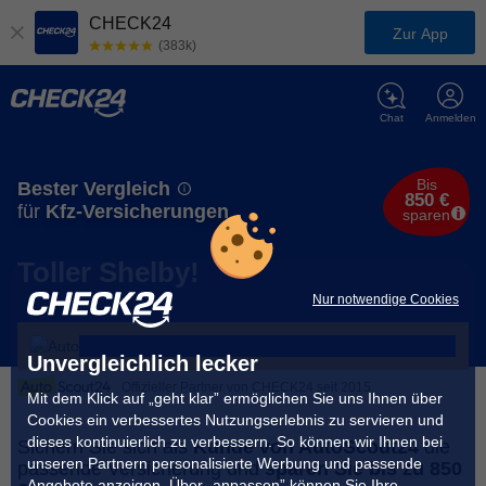
CHECK24
Zur App
(383k)
Chat
Anmelden
Bis
Bester Vergleich
850 €
für
Kfz-Versicherungen
sparen
Toller Shelby!
Nur notwendige Cookies
Unvergleichlich lecker
Offizieller Partner von CHECK24 seit 2015
Mit dem Klick auf „geht klar” ermöglichen Sie uns Ihnen über
Cookies ein verbessertes Nutzungserlebnis zu servieren und
dieses kontinuierlich zu verbessern. So können wir Ihnen bei
Sichern Sie sich als
Kunde von AutoScout24
die
unseren Partnern personalisierte Werbung und passende
passende Versicherung und
sparen Sie bis zu 850
Angebote anzeigen. Über „anpassen” können Sie Ihre