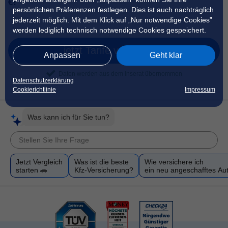
€!
persönlichen Präferenzen festlegen. Dies ist auch nachträglich
jederzeit möglich. Mit dem Klick auf „Nur notwendige Cookies”
werden lediglich technisch notwendige Cookies gespeichert.
jetzt Tarife vergleichen
Anpassen
Geht klar
Daten werden aus dem Inserat übernommen
Datenschutzerklärung
Cookierichtlinie
Impressum
Was kann ich für Sie tun?
Jetzt Vergleich
Was ist die beste
Wie versichere ich
starten 🚗
Kfz-Versicherung?
ein neu angeschafftes Au