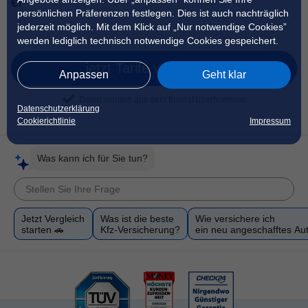
€!
persönlichen Präferenzen festlegen. Dies ist auch nachträglich
jederzeit möglich. Mit dem Klick auf „Nur notwendige Cookies”
werden lediglich technisch notwendige Cookies gespeichert.
jetzt Tarife vergleichen
Anpassen
Geht klar
Daten werden aus dem Inserat übernommen
Datenschutzerklärung
Cookierichtlinie
Impressum
Was kann ich für Sie tun?
Jetzt Vergleich
Was ist die beste
Wie versichere ich
starten 🚗
Kfz-Versicherung?
ein neu angeschafftes Au