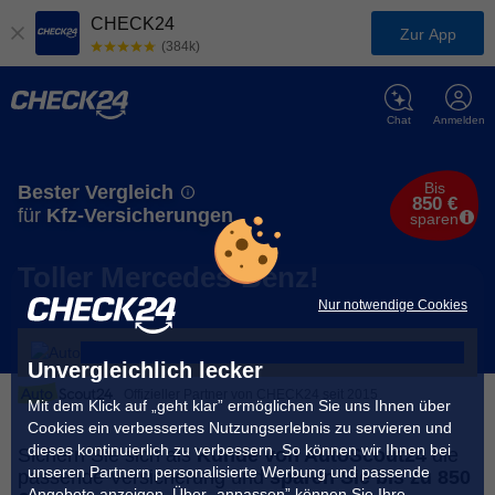
CHECK24
Zur App
(384k)
Chat
Anmelden
Bis
Bester Vergleich
850 €
für
Kfz-Versicherungen
sparen
Toller Mercedes-Benz!
Nur notwendige Cookies
Unvergleichlich lecker
Offizieller Partner von CHECK24 seit 2015
Mit dem Klick auf „geht klar” ermöglichen Sie uns Ihnen über
Cookies ein verbessertes Nutzungserlebnis zu servieren und
dieses kontinuierlich zu verbessern. So können wir Ihnen bei
Sichern Sie sich als
Kunde von AutoScout24
die
unseren Partnern personalisierte Werbung und passende
passende Versicherung und
sparen Sie bis zu 850
Angebote anzeigen. Über „anpassen” können Sie Ihre