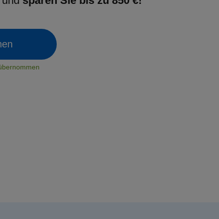
g und
sparen Sie bis zu 850 €!
chen
t übernommen