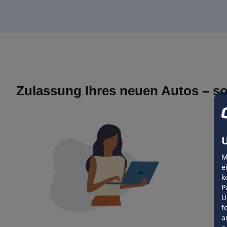
Zulassung Ihres neuen Autos – so
U
M
e
k
P
Ü
f
a