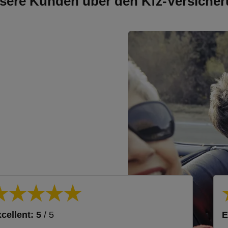
sere Kunden über den Kfz-Versicher
cellent: 5
/ 5
E