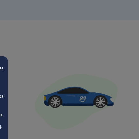
es
es
n.
ck