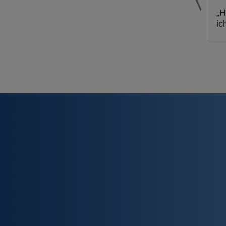
„H
ic