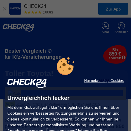
CHECK24
Zur App
(383k)
Chat
Anmelden
Bis
Bester Vergleich
850 €
für
Kfz-Versicherungen
sparen
Toller Toyota!
Nur notwendige Cookies
Unvergleichlich lecker
Offizieller Partner von CHECK24 seit 2015
Mit dem Klick auf „geht klar” ermöglichen Sie uns Ihnen über
Cookies ein verbessertes Nutzungserlebnis zu servieren und
dieses kontinuierlich zu verbessern. So können wir Ihnen bei
Sichern Sie sich als
Kunde von AutoScout24
die
unseren Partnern personalisierte Werbung und passende
passende Versicherung und
sparen Sie bis zu 850
Angebote anzeigen. Über „anpassen” können Sie Ihre