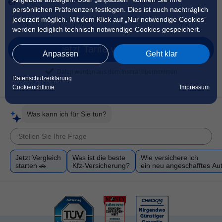
€!
persönlichen Präferenzen festlegen. Dies ist auch nachträglich
jederzeit möglich. Mit dem Klick auf „Nur notwendige Cookies”
werden lediglich technisch notwendige Cookies gespeichert.
jetzt Tarife vergleichen
Anpassen
Geht klar
Daten werden aus dem Inserat übernommen
Datenschutzerklärung
Cookierichtlinie
Impressum
Was kann ich für Sie tun?
Jetzt Vergleich
Was ist die beste
Wie versichere ich
starten 🚗
Kfz-Versicherung?
ein neu angeschafftes Au