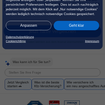
passende Versicherung und
sparen Sie bis zu 850
persönlichen Präferenzen festlegen. Dies ist auch nachträglich
€!
jederzeit möglich. Mit dem Klick auf „Nur notwendige Cookies”
werden lediglich technisch notwendige Cookies gespeichert.
Anpassen
Geht klar
jetzt Tarife vergleichen
Datenschutzerklärung
Cookierichtlinie
Impressum
Daten werden aus dem Inserat übernommen
Was kann ich für Sie tun?
Jetzt Vergleich
Was ist die beste
Wie versichere ich
starten 🚗
Kfz-Versicherung?
ein neu angeschafftes Au