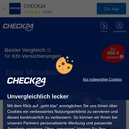
CHECK24
Zur App
(383k)
Chat
Anmelden
Bis
Bester Vergleich
850 €
für
Kfz-Versicherungen
sparen
Toller Mitsubishi!
Nur notwendige Cookies
Unvergleichlich lecker
Mit dem Klick auf „geht klar” ermöglichen Sie uns Ihnen über
Cookies ein verbessertes Nutzungserlebnis zu servieren und
dieses kontinuierlich zu verbessern. So können wir Ihnen bei
unseren Partnern personalisierte Werbung und passende
Sichern Sie sich als
Kunde von AutoScout24
die
Angebote anzeigen. Über „anpassen” können Sie Ihre